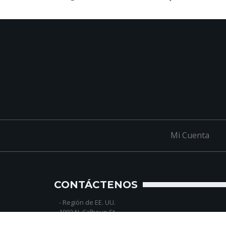
Mi Cuenta
CONTÁCTENOS
-
Región de EE. UU.
1902 N. Calhoun St
St Columbans, Nebraska 68056