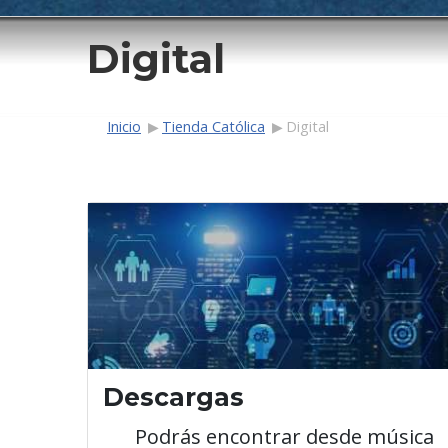
Digital
Ruta de navega
Inicio
Tienda Católica
Digital
Descargas
Podrás encontrar desde música