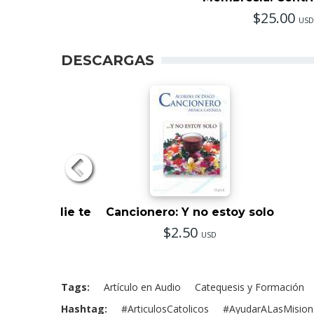
$25.00
USD
DESCARGAS
unque nadie te
Cancionero: Y no estoy solo
iga
$2.50
USD
50
USD
Tags
Artículo en Audio
Catequesis y Formación
Hashtag
#ArticulosCatolicos
#AyudarALasMision