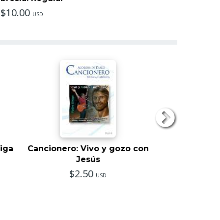
$10.00
USD
iga
Cancionero: Vivo y gozo con
MP3: Viv
Jesús
$5.
$2.50
USD