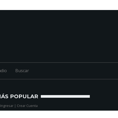
adio
Buscar
ÁS POPULAR
-
Ingresar
|
Crear Cuenta
-
Donar