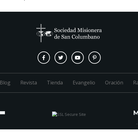
Blog
Revista
Tienda
Evangelio
Oración
R
M