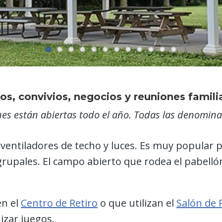
os, convivios, negocios y reuniones familiar
nes están abiertas todo el año. Todas las denomin
 ventiladores de techo y luces. Es muy popular 
grupales. El campo abierto que rodea el pabelló
n el
Centro de Retiro
o que utilizan el
Salón de
izar juegos.