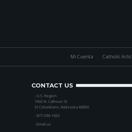
Mi Cuenta
Catholic Artic
CONTACT US
-
U.S. Region
1902 N. Calhoun St
St Columbans, Nebraska 68056
-
877-299-1920
-
Email us