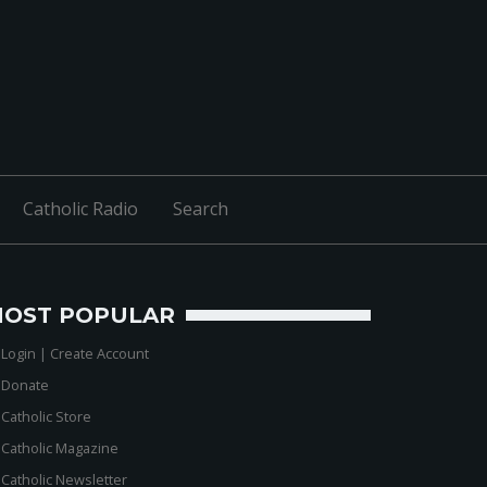
Catholic Radio
Search
OST POPULAR
-
Login
|
Create Account
-
Donate
-
Catholic Store
-
Catholic Magazine
-
Catholic Newsletter