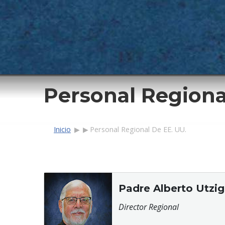
Personal Regiona
Breadcrumb
Inicio
Personal Regional De EE. UU.
Padre Alberto Utzig
Director Regional