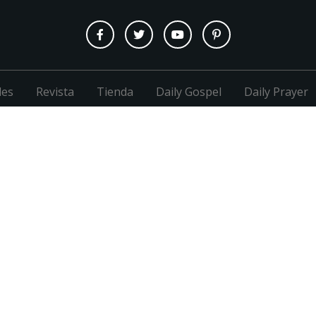
les
Revista
Tienda
Daily Gospel
Daily Prayer
M