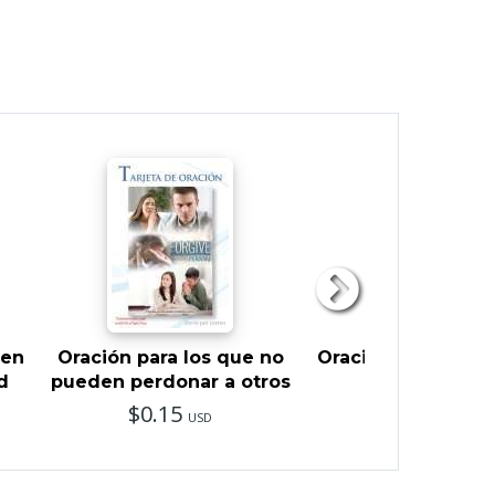
ren
Oración para los que no
Oración para los q
d
pueden perdonar a otros
de depresi
$0.15
$0.15
USD
USD