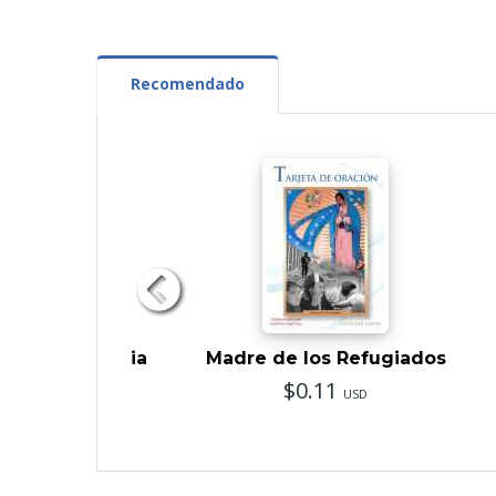
Recomendado
ón de la Familia
Madre de los Refugiados
$0.07
$0.11
USD
USD