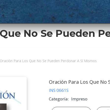
 Que No Se Pueden Pe
ción
Oración Para Los Que No Se Pueden Perdonar A Sí Mismos
Oración Para Los Que No 
INS 0661S
Categoría
Impreso