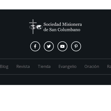
Blog
Revista
Tienda
Evangelio
Oración
R
M