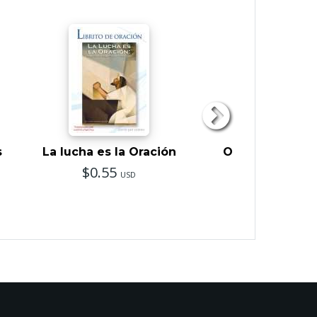
s
La lucha es la Oración
Oración de la F
$0.55
$0.07
USD
USD