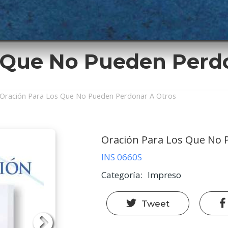
s Que No Pueden Perd
ción
Oración Para Los Que No Pueden Perdonar A Otros
Oración Para Los Que No 
INS 0660S
Categoría
Impreso
Tweet