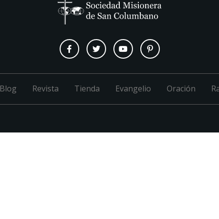
Blog
Revista
Tienda
Evangelio
Oración
R
M