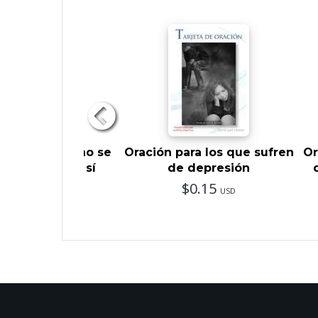
para los que no se
Oración para los que sufren
Or
n perdonar a sí
de depresión
mismos
$0.15
USD
$0.15
USD