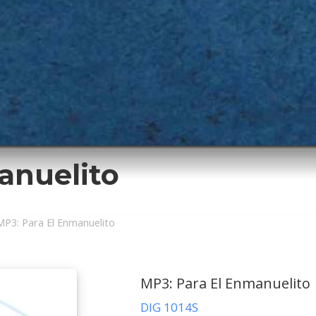
anuelito
ción
MP3: Para El Enmanuelito
MP3: Para El Enmanuelito
DIG 1014S