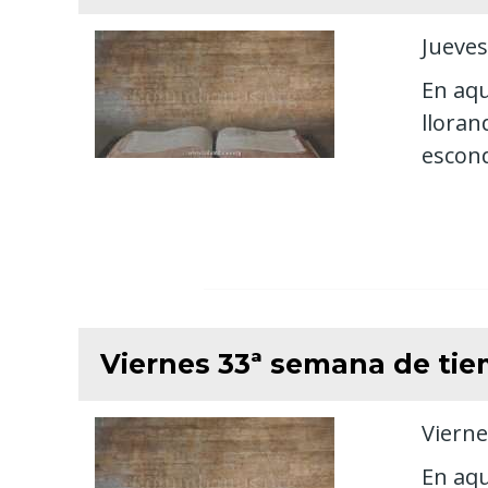
Jueves
En aqu
lloran
escond
Viernes 33ª semana de tie
Vierne
En aqu