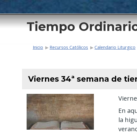
Tiempo Ordinari
Ruta de navega
Inicio
Recursos Católicos
Calendario Liturgico
Viernes 34ª semana de tie
Vierne
En aqu
la hig
verano