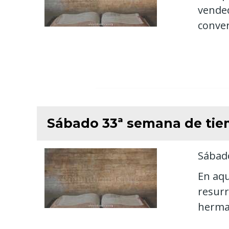
vended
conver
Sábado 33ª semana de tie
Sábado
En aqu
resurr
herman