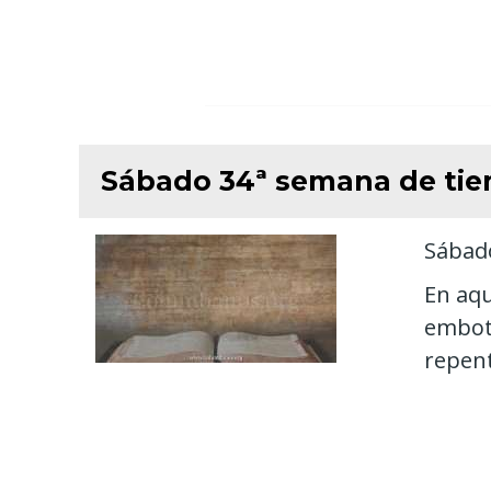
Sábado 34ª semana de tie
Sábado
En aqu
embote
repent