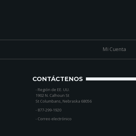
Mi Cuenta
CONTÁCTENOS
-
Región de EE. UU.
1902 N. Calhoun St
St Columbans, Nebraska 68056
-
877-299-1920
-
Correo electrónico