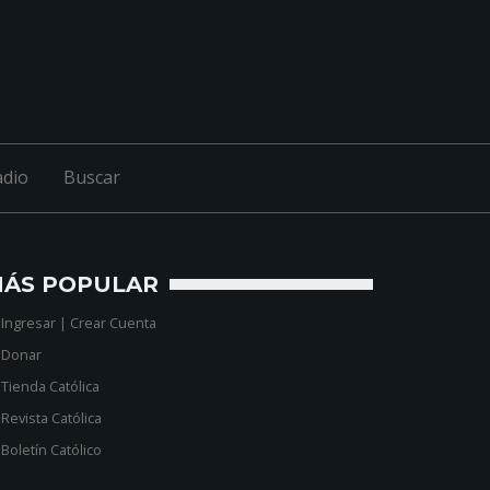
adio
Buscar
ÁS POPULAR
-
Ingresar
|
Crear Cuenta
-
Donar
-
Tienda Católica
-
Revista Católica
-
Boletín Católico